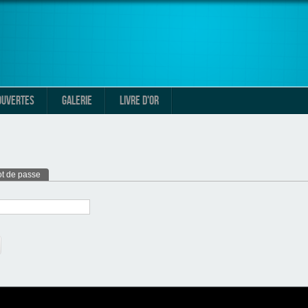
OUVERTES
GALERIE
LIVRE D'OR
t de passe
(onglet actif)